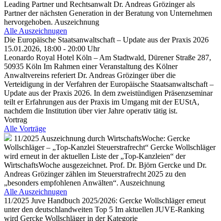
Leading Partner und Rechtsanwalt Dr. Andreas Grözinger als
Partner der nächsten Generation in der Beratung von Unternehmen
hervorgehoben.
Auszeichnung
Alle Auszeichnugen
Die Europäische Staatsanwaltschaft – Update aus der Praxis 2026
15.01.2026, 18:00 - 20:00 Uhr
Leonardo Royal Hotel Köln – Am Stadtwald, Dürener Straße 287,
50935 Köln
Im Rahmen einer Veranstaltung des Kölner
Anwaltvereins referiert Dr. Andreas Grözinger über die
Verteidigung in der Verfahren der Europäische Staatsanwaltschaft –
Update aus der Praxis 2026. In dem zweistündigen Präsenzseminar
teilt er Erfahrungen aus der Praxis im Umgang mit der EUStA,
nachdem die Institution über vier Jahre operativ tätig ist.
Vortrag
Alle Vorträge
11/2025
Auszeichnung durch WirtschaftsWoche: Gercke
Wollschläger – „Top-Kanzlei Steuerstrafrecht“
Gercke Wollschläger
wird erneut in der aktuellen Liste der „Top‑Kanzleien“ der
WirtschaftsWoche ausgezeichnet. Prof. Dr. Björn Gercke und Dr.
Andreas Grözinger zählen im Steuerstrafrecht 2025 zu den
„besonders empfohlenen Anwälten“.
Auszeichnung
Alle Auszeichnugen
11/2025
Juve Handbuch 2025/2026: Gercke Wollschläger erneut
unter den deutschlandweiten Top 5
Im aktuellen JUVE‑Ranking
wird Gercke Wollschläger in der Kategorie