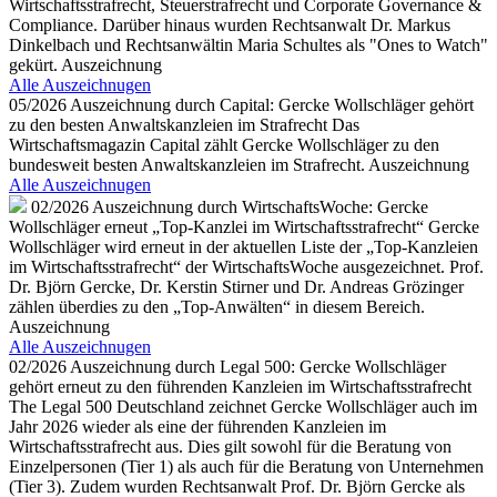
Wirtschaftsstrafrecht, Steuerstrafrecht und Corporate Governance &
Compliance. Darüber hinaus wurden Rechtsanwalt Dr. Markus
Dinkelbach und Rechtsanwältin Maria Schultes als "Ones to Watch"
gekürt.
Auszeichnung
Alle Auszeichnugen
05/2026
Auszeichnung durch Capital: Gercke Wollschläger gehört
zu den besten Anwaltskanzleien im Strafrecht
Das
Wirtschaftsmagazin Capital zählt Gercke Wollschläger zu den
bundesweit besten Anwaltskanzleien im Strafrecht.
Auszeichnung
Alle Auszeichnugen
02/2026
Auszeichnung durch WirtschaftsWoche: Gercke
Wollschläger erneut „Top-Kanzlei im Wirtschaftsstrafrecht“
Gercke
Wollschläger wird erneut in der aktuellen Liste der „Top‑Kanzleien
im Wirtschaftsstrafrecht“ der WirtschaftsWoche ausgezeichnet. Prof.
Dr. Björn Gercke, Dr. Kerstin Stirner und Dr. Andreas Grözinger
zählen überdies zu den „Top-Anwälten“ in diesem Bereich.
Auszeichnung
Alle Auszeichnugen
02/2026
Auszeichnung durch Legal 500: Gercke Wollschläger
gehört erneut zu den führenden Kanzleien im Wirtschaftsstrafrecht
The Legal 500 Deutschland zeichnet Gercke Wollschläger auch im
Jahr 2026 wieder als eine der führenden Kanzleien im
Wirtschaftsstrafrecht aus. Dies gilt sowohl für die Beratung von
Einzelpersonen (Tier 1) als auch für die Beratung von Unternehmen
(Tier 3). Zudem wurden Rechtsanwalt Prof. Dr. Björn Gercke als