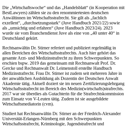
Die „Wirtschaftswoche“ und das „Handelsblatt“ (in Kooperation mit
BestLawyers) zählen sie zu den renommiertesten deutschen
Anwältinnen im Wirtschaftsstrafrecht. Sie gilt als „fachlich
exzellent“, „durchsetzungsstark“ (Juve Handbuch 2021/22) sowie
als „umsichtig und erfahren“ (Juve Handbuch 2023/24). 2023
wurde sie vom Branchendienst Juve als eine von „40 unter 40“ in
Deutschland gekürt.
Rechtsanwältin Dr. Stirner referiert und publiziert regelmäßig in
allen Bereichen des Wirtschaftsstrafrechts. Auch hier gehört das
gesamte Arzt- und Medizinstrafrecht zu ihren Schwerpunkten. So
erschien bspw. 2019 das gemeinsam mit Rechtsanwalt Prof. Dr.
Gercke und Rechtsanwalt Dr. Leimenstoll erstellte Handbuch
Medizinstrafrecht. Frau Dr. Stirner ist zudem seit mehreren Jahre in
der anwaltlichen Ausbildung als Dozentin der Deutschen Anwalt
Akademie tätig. Aktuell doziert sie im neuen Zertifizierungslehrgang
Wirtschaftsstrafrecht im Bereich des Medizin(wirtschafts)strafrechts.
2017 war sie überdies als Gutachterin für die Strafrechtskommission
zum Einsatz von V-Leuten tätig. Zudem ist sie ausgebildete
Wirtschaftsmediatorin (cvm).
Studiert hat Rechtsanwältin Dr. Stirner an der Friedrich-Alexander
Universität-Erlangen-Nürnberg mit den Schwerpunkten
Wirtschaftsstrafrecht, Kriminologie, Jugendstrafrecht und