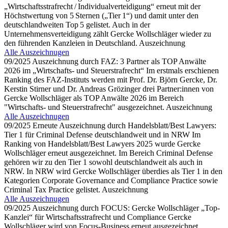
„Wirtschaftsstrafrecht / Individualverteidigung“ erneut mit der
Höchstwertung von 5 Sternen („Tier 1“) und damit unter den
deutschlandweiten Top 5 gelistet. Auch in der
Unternehmensverteidigung zählt Gercke Wollschläger wieder zu
den führenden Kanzleien in Deutschland.
Auszeichnung
Alle Auszeichnugen
09/2025
Auszeichnung durch FAZ: 3 Partner als TOP Anwälte
2026 im „Wirtschafts- und Steuerstrafrecht“
Im erstmals erschienen
Ranking des FAZ-Instituts werden mit Prof. Dr. Björn Gercke, Dr.
Kerstin Stirner und Dr. Andreas Grözinger drei Partner:innen von
Gercke Wollschläger als TOP Anwälte 2026 im Bereich
"Wirtschafts- und Steuerstrafrecht" ausgezeichnet.
Auszeichnung
Alle Auszeichnugen
09/2025
Erneute Auszeichnung durch Handelsblatt/Best Lawyers:
Tier 1 für Criminal Defense deutschlandweit und in NRW
Im
Ranking von Handelsblatt/Best Lawyers 2025 wurde Gercke
Wollschläger erneut ausgezeichnet. Im Bereich Criminal Defense
gehören wir zu den Tier 1 sowohl deutschlandweit als auch in
NRW. In NRW wird Gercke Wollschläger überdies als Tier 1 in den
Kategorien Corporate Governance and Compliance Practice sowie
Criminal Tax Practice gelistet.
Auszeichnung
Alle Auszeichnugen
09/2025
Auszeichnung durch FOCUS: Gercke Wollschläger „Top-
Kanzlei“ für Wirtschaftsstrafrecht und Compliance
Gercke
Wollschläger wird von Focus-Business erneut ausgezeichnet.