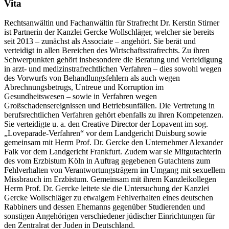
Vita
Rechtsanwältin und Fachanwältin für Strafrecht Dr. Kerstin Stirner
ist Partnerin der Kanzlei Gercke Wollschläger, welcher sie bereits
seit 2013 – zunächst als Associate – angehört. Sie berät und
verteidigt in allen Bereichen des Wirtschaftsstrafrechts. Zu ihren
Schwerpunkten gehört insbesondere die Beratung und Verteidigung
in arzt- und medizinstrafrechtlichen Verfahren – dies sowohl wegen
des Vorwurfs von Behandlungsfehlern als auch wegen
Abrechnungsbetrugs, Untreue und Korruption im
Gesundheitswesen – sowie in Verfahren wegen
Großschadensereignissen und Betriebsunfällen. Die Vertretung in
berufsrechtlichen Verfahren gehört ebenfalls zu ihren Kompetenzen.
Sie verteidigte u. a. den Creative Director der Lopavent im sog.
„Loveparade-Verfahren“ vor dem Landgericht Duisburg sowie
gemeinsam mit Herrn Prof. Dr. Gercke den Unternehmer Alexander
Falk vor dem Landgericht Frankfurt. Zudem war sie Mitgutachterin
des vom Erzbistum Köln in Auftrag gegebenen Gutachtens zum
Fehlverhalten von Verantwortungsträgern im Umgang mit sexuellem
Missbrauch im Erzbistum. Gemeinsam mit ihrem Kanzleikollegen
Herrn Prof. Dr. Gercke leitete sie die Untersuchung der Kanzlei
Gercke Wollschläger zu etwaigem Fehlverhalten eines deutschen
Rabbiners und dessen Ehemanns gegenüber Studierenden und
sonstigen Angehörigen verschiedener jüdischer Einrichtungen für
den Zentralrat der Juden in Deutschland.